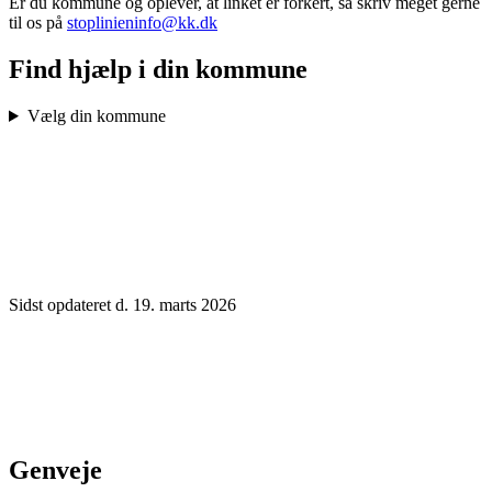
Er du kommune og oplever, at linket er forkert, så skriv meget gerne
til os på
stoplinieninfo@kk.dk
Find hjælp i din kommune
Vælg din kommune
Sidst opdateret d. 19. marts 2026
Genveje