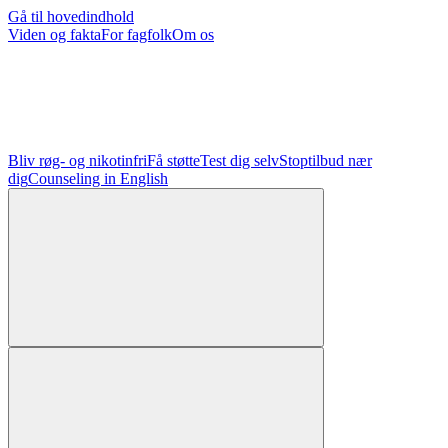
Gå til hovedindhold
Viden og fakta
For fagfolk
Om os
Bliv røg- og nikotinfri
Få støtte
Test dig selv
Stoptilbud nær
dig
Counseling in English