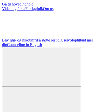
Gå til hovedindhold
Viden og fakta
For fagfolk
Om os
Bliv røg- og nikotinfri
Få støtte
Test dig selv
Stoptilbud nær
dig
Counseling in English