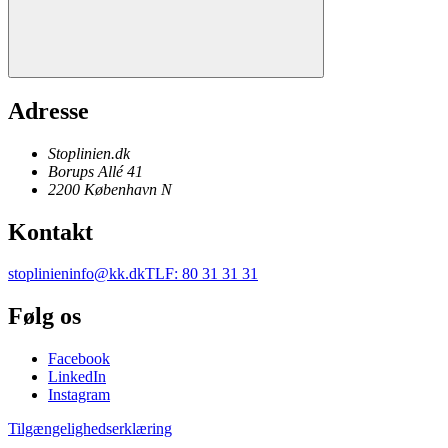
Adresse
Stoplinien.dk
Borups Allé 41
2200
København N
Kontakt
stoplinieninfo@kk.dk
TLF
:
80 31 31 31
Følg os
Facebook
LinkedIn
Instagram
Tilgængelighedserklæring