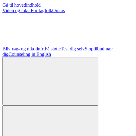
Gå til hovedindhold
Viden og fakta
For fagfolk
Om os
Bliv røg- og nikotinfri
Få støtte
Test dig selv
Stoptilbud nær
dig
Counseling in English