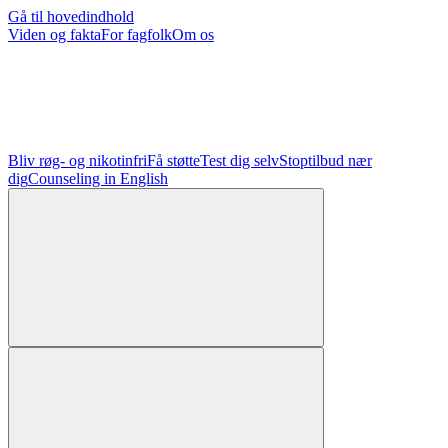
Gå til hovedindhold
Viden og fakta
For fagfolk
Om os
Bliv røg- og nikotinfri
Få støtte
Test dig selv
Stoptilbud nær
dig
Counseling in English