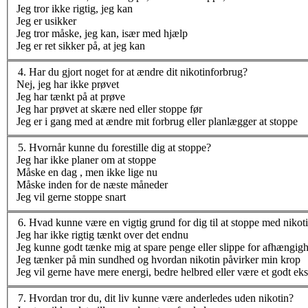
Jeg tror ikke rigtig, jeg kan
Jeg er usikker
Jeg tror måske, jeg kan, især med hjælp
Jeg er ret sikker på, at jeg kan
4
.
Har du gjort noget for at ændre dit nikotinforbrug?
Nej, jeg har ikke prøvet
Jeg har tænkt på at prøve
Jeg har prøvet at skære ned eller stoppe før
Jeg er i gang med at ændre mit forbrug eller planlægger at stoppe
5
.
Hvornår kunne du forestille dig at stoppe?
Jeg har ikke planer om at stoppe
Måske en dag , men ikke lige nu
Måske inden for de næste måneder
Jeg vil gerne stoppe snart
6
.
Hvad kunne være en vigtig grund for dig til at stoppe med nikot
Jeg har ikke rigtig tænkt over det endnu
Jeg kunne godt tænke mig at spare penge eller slippe for afhængig
Jeg tænker på min sundhed og hvordan nikotin påvirker min krop
Jeg vil gerne have mere energi, bedre helbred eller være et godt ek
7
.
Hvordan tror du, dit liv kunne være anderledes uden nikotin?