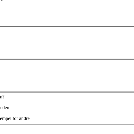
in?
heden
sempel for andre