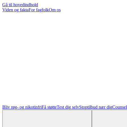
Gå til hovedindhold
Viden og fakta
For fagfolk
Om os
Bliv røg- og nikotinfri
Få støtte
Test dig selv
Stoptilbud nær dig
Counsel