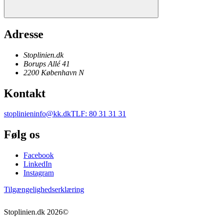
Adresse
Stoplinien.dk
Borups Allé 41
2200
København N
Kontakt
stoplinieninfo@kk.dk
TLF
:
80 31 31 31
Følg os
Facebook
LinkedIn
Instagram
Tilgængelighedserklæring
Stoplinien.dk
2026
©