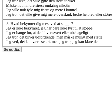
Jeg tror ikke, det ville gøre den store forskel
Måske lidt mindre stress omkring nikotin
Jeg ville nok føle mig friere og mere i kontrol
Jeg tror, det ville give mig mere overskud, bedre helbred eller større
8
.
Hvad bekymrer dig mest ved at stoppe?
Jeg er ikke bekymret, jeg har bare ikke lyst til at stoppe
Jeg er bange for, at det bliver svært eller ubehageligt
Jeg tror, det bliver udfordrende, men måske muligt med støtte
Jeg ved, det kan være svært, men jeg tror, jeg kan klare det
Se resultat