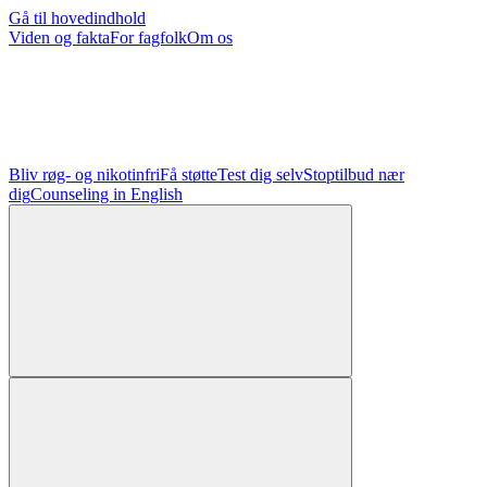
Gå til hovedindhold
Viden og fakta
For fagfolk
Om os
Bliv røg- og nikotinfri
Få støtte
Test dig selv
Stoptilbud nær
dig
Counseling in English