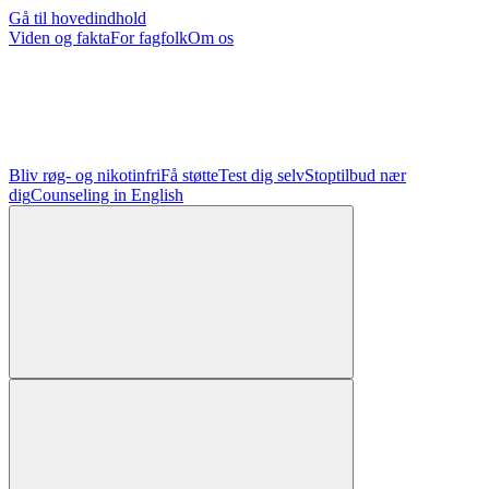
Gå til hovedindhold
Viden og fakta
For fagfolk
Om os
Bliv røg- og nikotinfri
Få støtte
Test dig selv
Stoptilbud nær
dig
Counseling in English