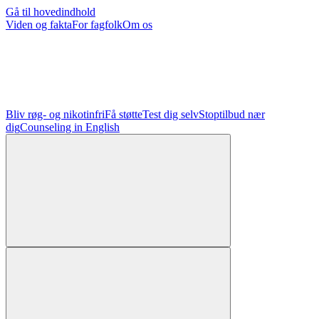
Gå til hovedindhold
Viden og fakta
For fagfolk
Om os
Bliv røg- og nikotinfri
Få støtte
Test dig selv
Stoptilbud nær
dig
Counseling in English