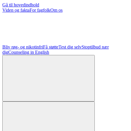
Gå til hovedindhold
Viden og fakta
For fagfolk
Om os
Bliv røg- og nikotinfri
Få støtte
Test dig selv
Stoptilbud nær
dig
Counseling in English