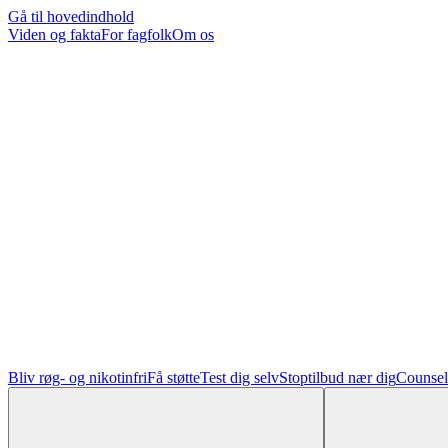
Gå til hovedindhold
Viden og fakta
For fagfolk
Om os
Bliv røg- og nikotinfri
Få støtte
Test dig selv
Stoptilbud nær dig
Counsel