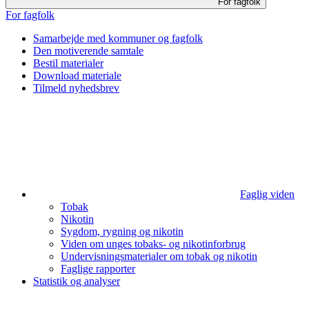
For fagfolk
For fagfolk
Samarbejde med kommuner og fagfolk
Den motiverende samtale
Bestil materialer
Download materiale
Tilmeld nyhedsbrev
Faglig viden
Tobak
Nikotin
Sygdom, rygning og nikotin
Viden om unges tobaks- og nikotinforbrug
Undervisningsmaterialer om tobak og nikotin
Faglige rapporter
Statistik og analyser