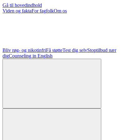
Gå til hovedindhold
Viden og fakta
For fagfolk
Om os
Bliv røg- og nikotinfri
Få støtte
Test dig selv
Stoptilbud nær
dig
Counseling in English