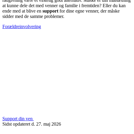
rådgivning være et virkelig godt alternativ. Måske er din målsætning
at kunne dele det med venner og familie i fremtiden? Eller du kan
ende med at blive en
support
for dine egne venner, der måske
sidder med de samme problemer.
Forældreinvolvering
Support din ven
Sidst opdateret d. 27. maj 2026