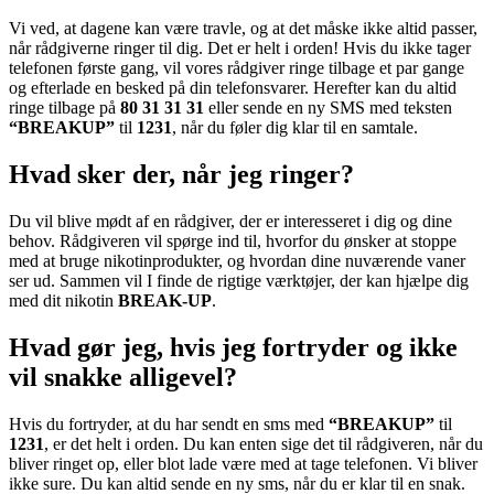
Vi ved, at dagene kan være travle, og at det måske ikke altid passer,
når rådgiverne ringer til dig. Det er helt i orden! Hvis du ikke tager
telefonen første gang, vil vores rådgiver ringe tilbage et par gange
og efterlade en besked på din telefonsvarer. Herefter kan du altid
ringe tilbage på
80 31 31 31
eller sende en ny SMS med teksten
“BREAKUP”
til
1231
, når du føler dig klar til en samtale.
Hvad sker der, når jeg ringer?
Du vil blive mødt af en rådgiver, der er interesseret i dig og dine
behov. Rådgiveren vil spørge ind til, hvorfor du ønsker at stoppe
med at bruge nikotinprodukter, og hvordan dine nuværende vaner
ser ud. Sammen vil I finde de rigtige værktøjer, der kan hjælpe dig
med dit nikotin
BREAK-UP
.
Hvad gør jeg, hvis jeg fortryder og ikke
vil snakke alligevel?
Hvis du fortryder, at du har sendt en sms med
“BREAKUP”
til
1231
, er det helt i orden. Du kan enten sige det til rådgiveren, når du
bliver ringet op, eller blot lade være med at tage telefonen. Vi bliver
ikke sure. Du kan altid sende en ny sms, når du er klar til en snak.