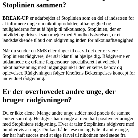
Stoplinien sammen?
BREAK-UP
er udarbejdet af Stoplinien som en del af indsatsen for
at informere unge om nikotinprodukter, afhængighed og
mulighederne for at få hjælp til nikotinstop. Stoplinien, der er
udviklet og drives i samarbejde med Sundhedsstyrelsen, er et
landsdækkende tilbud om rådgivning inden for nikotinafhængighed.
Når du sender en SMS eller ringer til os, vil det derfor være
Stopliniens rådgivere, der står klar til at hjælpe dig. Rådgiverne er
uddannede og erfarne fagpersoner, specialiseret i at vejlede i
nikotinafvænning med udgangspunkt i den enkeltes behov og
oplevelser. Rådgivningen følger Kræftens Bekæmpelses koncept for
individuel rådgivning.
Er der overhovedet andre unge, der
bruger rådgivningen?
Du er ikke alene. Mange andre unge sidder med præcis de samme
tanker som dig. Heldigvis har mange af dem haft positive erfaringer
med Stopliniens rådgivning. Hver år taler Stopliniens rådgivere med
hundredvis af unge. Du kan både læse om og lytte til andre unge,
der har haft succes med at sige farvel til nikotinen med støtte fra