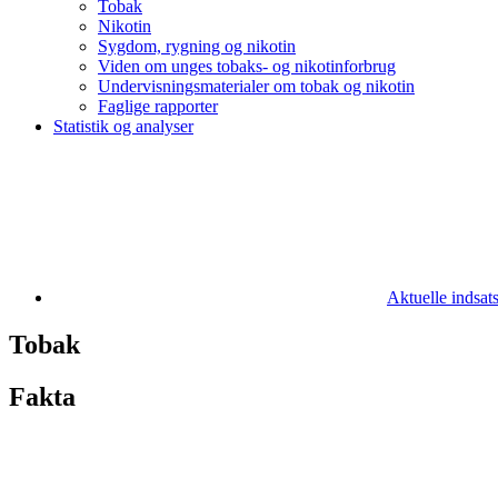
Tobak
Nikotin
Sygdom, rygning og nikotin
Viden om unges tobaks- og nikotinforbrug
Undervisningsmaterialer om tobak og nikotin
Faglige rapporter
Statistik og analyser
Aktuelle indsat
Tobak
Fakta