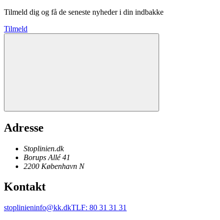
Tilmeld dig og få de seneste nyheder i din indbakke
Tilmeld
Adresse
Stoplinien.dk
Borups Allé 41
2200
København N
Kontakt
stoplinieninfo@kk.dk
TLF
:
80 31 31 31