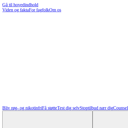
Gå til hovedindhold
Viden og fakta
For fagfolk
Om os
Bliv røg- og nikotinfri
Få støtte
Test dig selv
Stoptilbud nær dig
Counsel